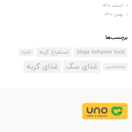
اسفند 1401
بهمن 1401
برچسب‌ها
blogs behavior food
استفراغ گربه
تغذیه
غذای سگ
غذای گربه
رفتارشناسی