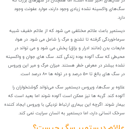
در سال‌های اخیر شده است، اما همچنان در شهرهای بزرگ که
سگ‌های واکسینه نشده زیادی وجود دارند، موارد عفونت وجود
دارد.
دیستمپر باعث علائم مختلفی می شود که از علائم خفیف شبیه
سرماخوردگی گرفته تا تشنج و مرگ را شامل می شود. در هوا،
مایعات بدن (مانند ادرار و بزاق) پخش می شود و می تواند در
محیطی که سگ آلوده بوده زندگی کند. سگ های جوان و واکسینه
نشده بیشتر در معرض خطر هستند. میزان مرگ و میر این ویروس
در سگ های بالغ تا 50 درصد و در توله ها 80 درصد است.
علاوه بر سگ‌ها، ویروس دیستمپر سگ می‌تواند گوشتخواران را
آلوده کند. گربه ها نیز ممکن است آلوده شوند اما بعید است که
بیمار شوند. اگرچه این بیماری ارتباط نزدیکی با ویروس ایجاد کننده
سرخک انسانی دارد، اما دیستمپر به انسان سرایت نمی کند.
علائم دیستمپر سگ چیست؟