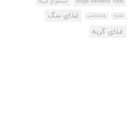
blogs behavior food
استفراغ گربه
غذای سگ
تغذیه
رفتارشناسی
غذای گربه