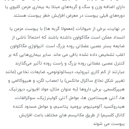
دارای اضافه وزن و سگ و گربه‌های مبتلا به بیماری مزمن کلیوی یا
دوره‌های قبلی یبوست در معرض افزایش خطر یبوست هستند.
در نهایت، برخی از حیوانات (معمولا گربه ها) با یبوست مزمن یا
انسداد ممکن است مگاکولون داشته باشند که احتمالاً ناشی از
ضایعه بستر عصبی عضلانی روده بزرگ است. اتیولوژی مگاکولون
اغلب تشخیص داده نشده باقی می ماند. سایر بیماری‌هایی که بر
کنترل عصبی عضلانی روده بزرگ و راست روده تأثیر می‌گذارند
عبارتند از کم کاری تیروئید، دیسائوتونومی، ضایعات نخاعی (مانند
تغییر شکل نخاع ساکرال مانکس) یا اعصاب لگن، و هیپوکالمی و
هیپرکلسمی. برخی داروها (به عنوان مثال، مواد افیونی، دیورتیک
ها، آنتی هیستامین ها، عوامل آنتی کولینرژیک، سوکرالفات،
هیدروکسید آلومینیوم، برومید پتاسیم، و عوامل مسدود کننده
کانال کلسیم) از طریق مکانیسم های مختلف باعث افزایش
یبوست می شوند.