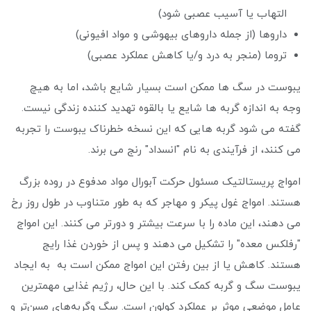
التهاب یا آسیب عصبی شود)
داروها (از جمله داروهای بیهوشی و مواد افیونی)
تروما (منجر به درد و/یا کاهش عملکرد عصبی)
یبوست در سگ ها ممکن است بسیار شایع باشد، اما به هیچ
وجه به اندازه گربه ها شایع یا بالقوه تهدید کننده زندگی نیست.
گفته می شود گربه هایی که این نسخه خطرناک یبوست را تجربه
می کنند، از فرآیندی به نام "انسداد" رنج می برند.
امواج پریستالتیک مسئول حرکت آبورال مواد مدفوع در روده بزرگ
هستند. امواج غول پیکر و مهاجر که به طور متناوب در طول روز رخ
می دهند، این ماده را با سرعت بیشتر و دورتر می کنند. این امواج
"رفلکس معده" را تشکیل می دهند و پس از خوردن غذا رایج
هستند. کاهش یا از بین رفتن این امواج ممکن است به به ایجاد
یبوست سگ و گربه کمک کند. با این حال، رژیم غذایی مهمترین
عامل موضعی موثر بر عملکرد کولون است. سگ وگربه‌های مسن‌تر و