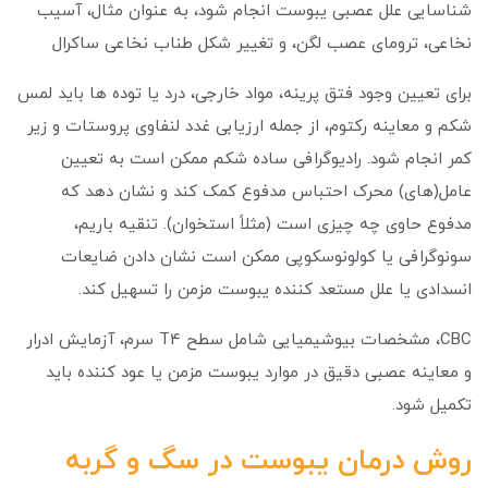
شناسایی علل عصبی یبوست انجام شود، به عنوان مثال، آسیب
نخاعی، ترومای عصب لگن، و تغییر شکل طناب نخاعی ساکرال
برای تعیین وجود فتق پرینه، مواد خارجی، درد یا توده ها باید لمس
شکم و معاینه رکتوم، از جمله ارزیابی غدد لنفاوی پروستات و زیر
کمر انجام شود. رادیوگرافی ساده شکم ممکن است به تعیین
عامل(های) محرک احتباس مدفوع کمک کند و نشان دهد که
مدفوع حاوی چه چیزی است (مثلاً استخوان). تنقیه باریم،
سونوگرافی یا کولونوسکوپی ممکن است نشان دادن ضایعات
انسدادی یا علل مستعد کننده یبوست مزمن را تسهیل کند.
CBC، مشخصات بیوشیمیایی شامل سطح T4 سرم، آزمایش ادرار
و معاینه عصبی دقیق در موارد یبوست مزمن یا عود کننده باید
تکمیل شود.
روش درمان یبوست در سگ و گربه