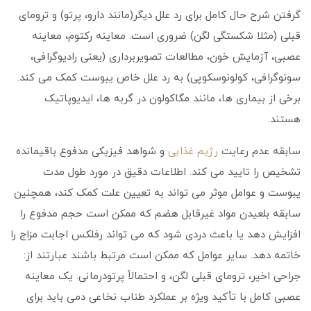
گرفتن شرح حال کامل برای رد علل دیگر(مانند دارو، پرتو) و ترومای
قبلی (مثلا شکستگی لگن) ضروری است. معاینه رکتوم، معاینه
عصبی، آزمایش خون، مطالعات تصویربرداری (یعنی رادیوگرافی،
سونوگرافی، کولونوسکوپی) به رد علل خاص یبوست کمک می کند.
برخی از بیماری ها، مانند مگاکولون در گربه ها، ایدیوپاتیک
هستند.
سابقه عدم رعایت
رژیم غذایی
و شواهد فیزیکی مدفوع باقیمانده
تشخیص را تایید می کند. اطلاعات دقیق در مورد طول مدت
یبوست و عوامل موثر می تواند به تعیین علت کمک کند، همچنین
سابقه بلعیدن مواد غیرقابل هضم که ممکن است حجم مدفوع را
افزایش دهد یا باعث دردی شود که می تواند رفلکس اجابت مزاج را
خاتمه دهد. سایر عوامل که ممکن است مرتبط باشند عبارتند از:
جراحی اخیر، ترومای قبلی لگن، و احتمالاً پرتودرمانی. یک معاینه
عصبی کامل با تأکید ویژه بر عملکرد طناب نخاعی دمی باید برای