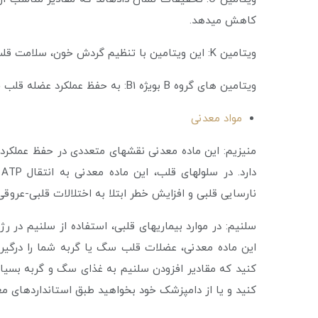
کاهش می­دهد.
ویتامین K: این ویتامین با تنظیم گردش خون، سلامت قلب سگ یا گربه شما را تأمین می­کند.
ویتامین ­های گروه B بویژه B1: به حفظ عملکرد عضله قلب حیوان خانگی شما کمک می­کند.
مواد معدنی
منیزیم: این ماده معدنی نقش­های متعددی در حفظ عملکرد 
د
نارسایی قلبی و افزایش خطر ابتلا به اختلالات قلبی-عروق
سلنیم: در موارد بیماری­های قلبی، استفاده از سلنیم در 
این ماده معدنی، عضلات قلب سگ یا گربه شما را درگیر و ح
کنید که مقادیر افزودن سلنیم به غذای سگ و گربه بسیار
کنید و یا از دامپزشک خود بخواهید طبق استانداردهای معت