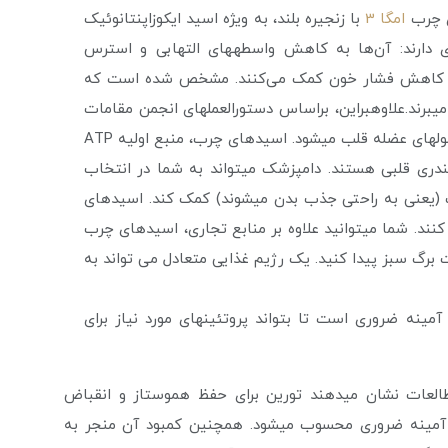
ی چرب
امگا 3
با زنجیره بلند، به ویژه اسید ایکوزاپنتانوئیک
ی دارند: آن‌ها به کاهش واسطه­های التهابی و استرس
ه و کاهش فشار خون کمک می‌کنند. مشخص شده است که
تلا به بیماری­های قلبی، از کمبود امگا 3 رنج می­برند.علاوه­براین، براساس دستورالعمل­های انجمن مقامات
کنترل خوراک آمریکا (AAFCO)، امگا 3 باعث تثبیت سلول­های عضله قلب می­شود. اسیدهای چرب، منبع اولیه ATP
ندری قلبی هستند. دامپزشک می­تواند به شما در انتخاب
ترسی زیستی خوب (یعنی به راحتی جذب بدن می­شوند) کمک کند. اسیدهای
تثبیت کنند. شما می­توانید علاوه بر منابع تجاری، اسیدهای چرب
یجات برگ سبز پیدا کنید. یک رژیم غذایی متعادل می تواند به
ینه ضروری است تا بتواند پروتئین­های مورد نیاز برای
العات نشان می­دهند تورین برای حفظ هموستاز و انقباض
آمینه ضروری محسوب می­شود. همچنین کمبود آن منجر به