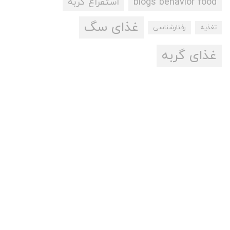
blogs behavior food
استفراغ گربه
غذای سگ
تغذیه
رفتارشناسی
غذای گربه