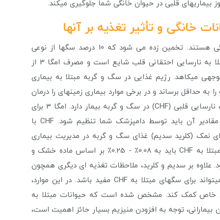
ز بیماری­های قلبی در حیوان خانگی شما جلوگیری می­کند.
ات خانگی و تأثیر تغذیه بر آن­ها
بیماری­های قلبی عامل اصلی مرگ و میر در حیوانات خانگی هستند. تخمین زده می شود که 10 درصد سگ­ها از نوعی
بیماری قلبی رنج می­برند. کاشکسی قلبی در سگ‌های مبتلا به نارسایی احتقانی قلب شایع است و مصرف امگا 3 از
جهی می­کاهد. رژیم غذایی در سگ و گربه مبتلا به بیماری
ا به حداقل برساند و در برخی موارد بیماری زمینه­ای را درمان
کند. تغذیه همچنین نقش مؤثری در جلوگیری از پیشرفت نارسایی قلبی (CHF) در سگ و گربه بیمار دارد. امگا 3 برای
حیوانات خانگی مبتلا به نارسایی قلبی مفید است که مقادیر آن باید توسط دامپزشک شما تنظیم شود. CHF با
ای نمک (کلرید سدیم) غذای سگ و گربه در مدیریت بیماری
بسیار مهم است. بعنوان مثال؛ مصرف سدیم برای سگ مبتلا به CHF باید به 0.08٪ - 0.25٪ بر اساس ماده خشک و
0٪ ماده خشک محدود شود. علاوه بر سدیم و کلرید، ملاحظات تغذیه ای دیگری همچون
توجه به مقادیر پتاسیم رژیم غذایی نیز وجود دارد که می­تواند برای سگ­های مبتلا به CHF مفید باشد. در این موارد،
ه­ای خاص کمک کند. مشخص شده است که حیوانات مبتلا به
نین بیمارانی، توجه به افزودن منیزیم بسیار حائز اهمیت است،