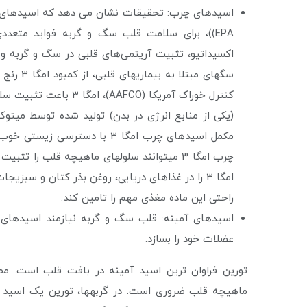
اسیدهای چرب: تحقیقات نشان می دهد که اسیدها
EPA))، برای سلامت قلب سگ و گربه فواید متعدد
اکسیداتیو، تثبیت آریتمی‌های قلبی در سگ و گرب
سگ­های مب
(یکی از منابع انرژی در بدن) تولید شده توسط میتوک
مکمل اسیدهای چرب امگا 3 با دس
چرب امگا 3 می­توانند سلول­های ماهیچه قلب را 
امگا 3 را در غذاهای دریایی، روغن بذر کتان و سبز
راحتی این ماده مغذی مهم را تامین کند.
اسیدهای آمینه: قلب سگ و گربه نیازمند اسیدهای آم
عضلات خود را بسازد.
تورین فراوان ترین اسید آمینه در بافت قلب است. مط
ماهیچه قلب ضروری است. در گربه­ها، تورین یک اسید 