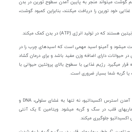
م گوشت می­تواند منجر به پایین آمدن سطوح تورین در بدن
یی خود تورین را دریافت می­کنند، بنابراین کمبود گوشت،
ر تولید انرژی (ATP) در بدن کمک می­کند.
افت می­شود و آمینو اسید مهمی است که اسیدهای چرب را در
در حیوانات دارای اضافه وزن مفید باشد و برای درمان گشاد
ستفاده قرار می­گیرد. رژیم غذایی با سطوح بالای پروتئین حیوانی با
یا گربه شما بسیار ضروری است.
ویتامین E : انباشته شدن رادیکال­های آزاد در بدن و وارد آمدن استرس اکسیداتیو، نه تنها به غشای سلولی، DNA و
پروتئین­های بدن آسیب وارد می­کند، بلکه باعث بروز بیماری­های قلب در سگ و گربه می­شود. ویتامین E یک آنتی
کسیداتیو جلوگیری می­کند.
ویتامین C: تحقیقات نشان داده­اند که مقادیر مناسب از ویتامین C، خطر بیماری­های قلبی در سگ و گربه را به شدت