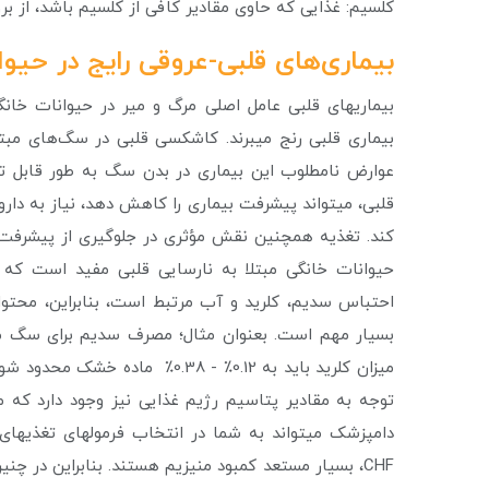
کلسیم: غذایی که حاوی مقادیر کافی از کلسیم باشد، از برو
بیماری‌های قلبی-عروقی رایج در حیوان
عوارض نامطلوب این بیماری در بدن سگ به طور قابل تو
قلبی، می­تواند پیشرفت بیماری را کاهش دهد، نیاز به دارو ر
احتباس سدیم، کلرید و آب مرتبط است، بنابراین، محتو
میزان کلرید باید به 0.12٪ - .38
دامپزشک می­تواند به شما در انتخاب فرمول­های تغذی
CHF، بسیار مستعد کمبود منیزیم هستند. بنابراین در چ