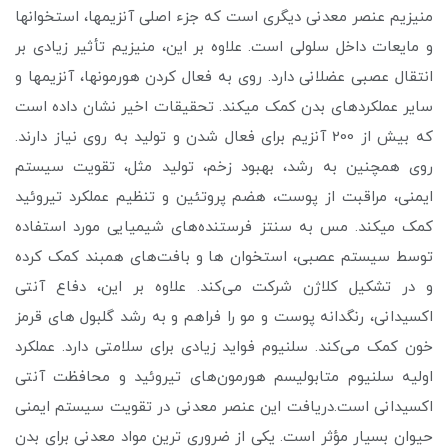
منیزیم عنصر معدنی دیگری است که جزء اصلی آنزیم­ها، استخوان­ها
و مایعات داخل سلولی است. علاوه بر این، منیزیم تأثیر زیادی بر
انتقال عصبی عضلانی دارد. روی به فعال کردن هورمون­ها، آنزیم­ها و
سایر عملکردهای بدن کمک می­کند. تحقیقات اخیر نشان داده است
که بیش از 200 آنزیم برای فعال شدن و تولید به روی نیاز دارند.
روی همچنین به رشد، بهبود زخم، تولید مثل، تقویت سیستم
ایمنی، مراقبت از پوست، هضم پروتئین و تنظیم عملکرد تیروئید
کمک می­کند. مس به سنتز فرستنده‌های شیمیایی مورد استفاده
توسط سیستم عصبی، استخوان ها و بافت‌های همبند کمک کرده
و در تشکیل کلاژن شرکت می‌کند. علاوه بر این، دفاع آنتی
اکسیدانی، رنگدانه پوست و مو را فراهم و به رشد گلبول های قرمز
خون کمک می‌کند. سلنیوم فواید زیادی برای سلامتی دارد. عملکرد
اولیه سلنیوم متابولیسم هورمون‌های تیروئید و محافظت آنتی
اکسیدانی است.دریافت این عنصر معدنی در تقویت سیستم ایمنی
حیوان بسیار مؤثر است. یکی از ضروری ترین مواد معدنی برای بدن