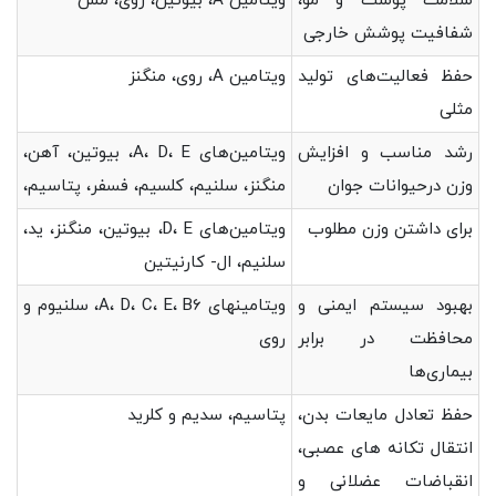
سلامت پوست و مو،
ویتامین A، بیوتین، روی، مس
شفافیت پوشش خارجی
حفظ فعالیت‌های تولید
ویتامین A، روی، منگنز
مثلی
رشد مناسب و افزایش
ویتامین‌های A، D، E، بیوتین، آهن،
وزن درحیوانات جوان
منگنز، سلنیم، کلسیم، فسفر، پتاسیم،
برای داشتن وزن مطلوب
ویتامین‌های D، E، بیوتین، منگنز، ید،
سلنیم، ال- کارنیتین
بهبود سیستم ایمنی و
ویتامین­های A، D، C، E، B6، سلنیوم و
محافظت در برابر
روی
بیماری‌ها
حفظ تعادل مایعات بدن،
پتاسیم، سدیم و کلرید
انتقال تکانه های عصبی،
انقباضات عضلانی و