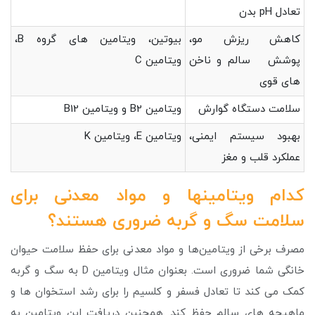
تعادل pH بدن
کاهش ریزش مو،
بیوتین، ویتامین های گروه B،
پوشش سالم و ناخن
ویتامین C
های قوی
سلامت دستگاه گوارش
ویتامین B2 و ویتامین B12
بهبود سیستم ایمنی،
ویتامین E، ویتامین K
عملکرد قلب و مغز
کدام ویتامین­ها و مواد معدنی برای
سلامت سگ و گربه ضروری هستند؟
مصرف برخی از ویتامین‌ها و مواد معدنی برای حفظ سلامت حیوان
خانگی شما ضروری است. بعنوان مثال ویتامین D به سگ و گربه
کمک می کند تا تعادل فسفر و کلسیم را برای رشد استخوان ها و
ماهیچه های سالم حفظ کند. همچنین دریافت این ویتامین به