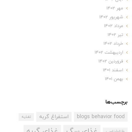
مهر 1402
شهریور 1402
مرداد 1402
تير 1402
خرداد 1402
ارديبهشت 1402
فروردین 1402
اسفند 1401
بهمن 1401
برچسب‌ها
blogs behavior food
استفراغ گربه
تغذیه
غذای سگ
غذای گربه
رفتارشناسی