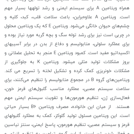
همراه ویتامین A برای سیستم ایمنی و رشد توله­ها بسیار مهم
است. ویتامین A علاوه‌براین، باعث سلامت قلب، کبد، کلیه و
چشم‌های حیوان خانگی می‌شود. ویتامین E که یک ویتامین محلول
در چربی است نیز برای رشد توله سگ و بچه گربه مورد نیاز بوده و
برای عملکرد سلولی، متابولیسم و دفاع از بدن در برابر آسیب­های
اکسیداتیو مفید است. کمبود ویتامین E منجر به تحلیل عضلانی و
بروز مشکلات تولید مثلی می­شود. ویتامین K به جلوگیری از
مشکلات خونریزی کمک کرده و تشکیل لخته را تسریع می کند.
ویتامین‌های گروه B در مجموع متابولیسم را تنظیم می‌کنند، برای
سلامت سیستم عصبی، عملکرد مناسب گلبول‌های قرمز خون،
فعال‌سازی ژن، تنظیم هورمون‌ها و تقویت سیستم ایمنی مهم
هستند. از میان این خانواده، مصرف ویتامین B6 بسیار حیاتی
است. این ویتامین مسئول تولید گلوکز، کمک به عملکرد گلبول­های
قرمز و سیستم عصبی، تنظیم هورمون، پاسخ ایمنی، سنتز نیاسین
و فعال شدن ژن است. از این گروه، تیامین به تنظیم انرژی و