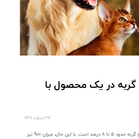
گربه در یک محصول با
27 اسفند 1401
به طور کلی، میانگین خاکستر بیشتر غذاهای تجاری سگ و گربه حدود 5 تا 8 درصد است. با این حال، میزان 10% نیز