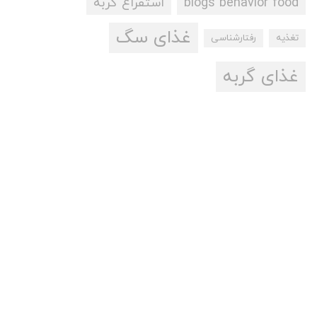
blogs behavior food
استفراغ گربه
غذای سگ
تغذیه
رفتارشناسی
غذای گربه