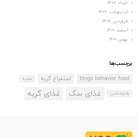
خرداد 1402
ارديبهشت 1402
فروردین 1402
اسفند 1401
بهمن 1401
برچسب‌ها
blogs behavior food
استفراغ گربه
تغذیه
غذای سگ
غذای گربه
رفتارشناسی